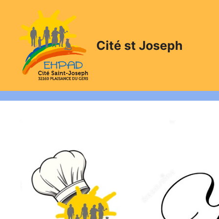
Aller
au
contenu
Cité st Joseph